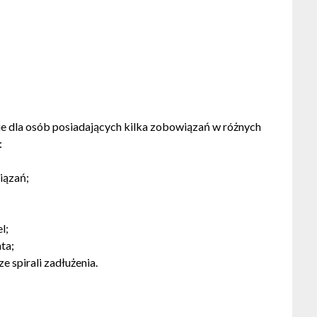
e dla osób posiadających kilka zobowiązań w różnych
:
iązań;
l;
ta;
e spirali zadłużenia.