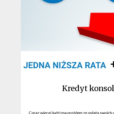
Kredyt konsol
Coraz więcej ludzi ma problem ze spłatą swoich 