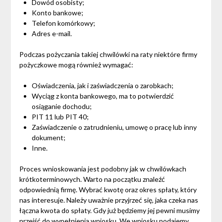
Dowód osobisty;
Konto bankowe;
Telefon komórkowy;
Adres e-mail.
Podczas pożyczania takiej chwilówki na raty niektóre firmy
pożyczkowe mogą również wymagać:
Oświadczenia, jak i zaświadczenia o zarobkach;
Wyciąg z konta bankowego, ma to potwierdzić
osiąganie dochodu;
PIT 11 lub PIT 40;
Zaświadczenie o zatrudnieniu, umowę o pracę lub inny
dokument;
Inne.
Proces wnioskowania jest podobny jak w chwilówkach
krótkoterminowych. Warto na początku znaleźć
odpowiednią firmę. Wybrać kwotę oraz okres spłaty, który
nas interesuje. Należy uważnie przyjrzeć się, jaka czeka nas
łączna kwota do spłaty. Gdy już będziemy jej pewni musimy
przejść do wypełnienia wniosku. We wniosku podajemy