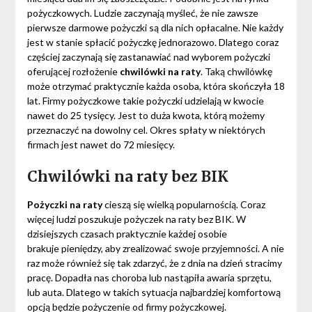
pożyczkowych. Ludzie zaczynają myśleć, że nie zawsze
pierwsze darmowe pożyczki są dla nich opłacalne. Nie każdy
jest w stanie spłacić pożyczkę jednorazowo. Dlatego coraz
częściej zaczynają się zastanawiać nad wyborem pożyczki
oferującej rozłożenie
chwilówki na raty
. Taką chwilówkę
może otrzymać praktycznie każda osoba, która skończyła 18
lat.
Firmy pożyczkowe takie pożyczki udzielają w kwocie
nawet do 25 tysięcy. Jest to duża kwota, którą możemy
przeznaczyć na dowolny cel. Okres spłaty w niektórych
firmach jest nawet do 72 miesięcy.
Chwilówki na raty bez BIK
Pożyczki na raty
cieszą się wielką popularnością. Coraz
więcej ludzi poszukuje pożyczek na raty bez BIK. W
dzisiejszych czasach praktycznie każdej osobie
brakuje pieniędzy, aby zrealizować swoje przyjemności. A nie
raz może również się tak zdarzyć, że z dnia na dzień stracimy
pracę. Dopadła nas choroba lub nastąpiła awaria sprzętu,
lub auta. Dlatego w takich sytuacja najbardziej komfortową
opcją będzie pożyczenie od firmy pożyczkowej.