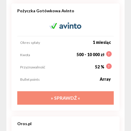
Pożyczka Gotówkowa Avinto
1 miesiąc
Okres spłaty
?
500 - 10 000 zł
Kwota
?
52 %
Przyznawalność
Array
Bullet points
» SPRAWDŹ «
Oros.pl