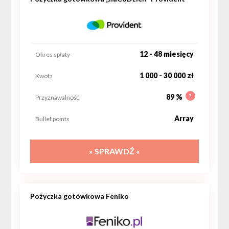
12 - 48 miesięcy
Okres spłaty
1 000 - 30 000 zł
Kwota
?
89 %
Przyznawalność
Array
Bullet points
» SPRAWDŹ «
Pożyczka gotówkowa Feniko