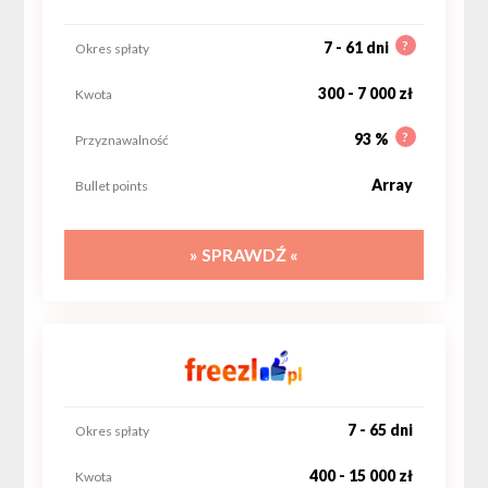
?
7 - 61 dni
Okres spłaty
300 - 7 000 zł
Kwota
?
93 %
Przyznawalność
Array
Bullet points
» SPRAWDŹ «
7 - 65 dni
Okres spłaty
400 - 15 000 zł
Kwota