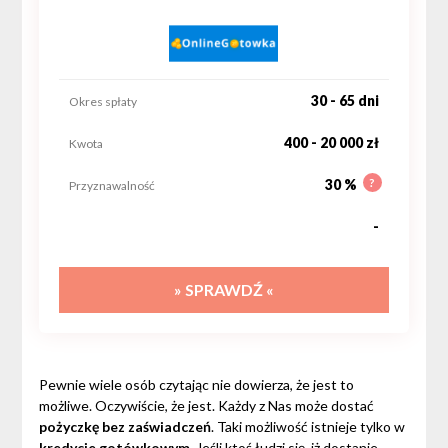
30 - 65 dni
Okres spłaty
400 - 20 000 zł
Kwota
?
30 %
Przyznawalność
-
» SPRAWDŹ «
Pewnie wiele osób czytając nie dowierza, że jest to
możliwe. Oczywiście, że jest. Każdy z Nas może dostać
pożyczkę bez zaświadczeń
. Taki możliwość istnieje tylko w
kredycie gotówkowym
. Jeśli ktoś łudzi się, iż dostanie