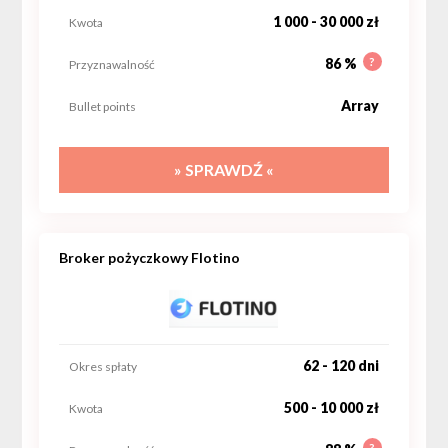
1 000 - 30 000 zł
Kwota
?
86 %
Przyznawalność
Array
Bullet points
» SPRAWDŹ «
Broker pożyczkowy Flotino
62 - 120 dni
Okres spłaty
500 - 10 000 zł
Kwota
?