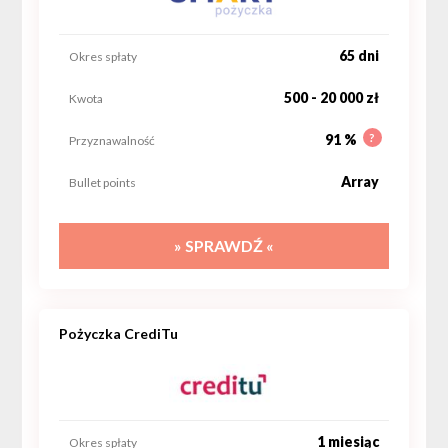
65 dni
Okres spłaty
500 - 20 000 zł
Kwota
?
91 %
Przyznawalność
Array
Bullet points
» SPRAWDŹ «
Pożyczka CrediTu
1 miesiąc
Okres spłaty