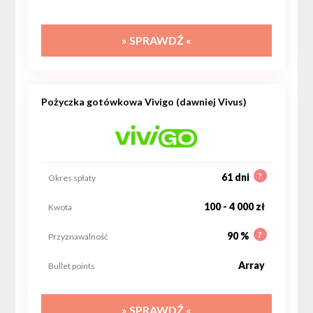
» SPRAWDŹ «
Pożyczka gotówkowa Vivigo (dawniej Vivus)
?
61 dni
Okres spłaty
100 - 4 000 zł
Kwota
?
90 %
Przyznawalność
Array
Bullet points
» SPRAWDŹ «