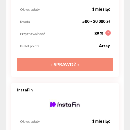
1 miesiąc
Okres spłaty
500 - 20 000 zł
Kwota
?
89 %
Przyznawalność
Array
Bullet points
» SPRAWDŹ «
InstaFin
1 miesiąc
Okres spłaty