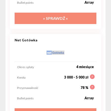
Array
Bullet points
» SPRAWDŹ «
Net Gotówka
4 miesiące
Okres spłaty
?
3 000 - 5 000 zł
Kwota
?
78 %
Przyznawalność
Array
Bullet points