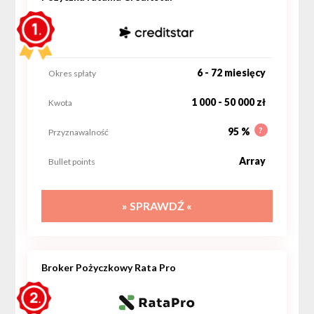
6 - 72 miesięcy
Okres spłaty
1 000 - 50 000 zł
Kwota
?
95 %
Przyznawalność
Array
Bullet points
» SPRAWDŹ «
Broker Pożyczkowy Rata Pro