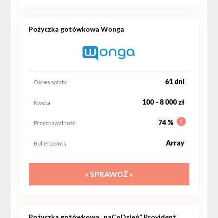
Pożyczka gotówkowa Wonga
61 dni
Okres spłaty
100 - 8 000 zł
Kwota
?
74 %
Przyznawalność
Array
Bullet points
» SPRAWDŹ «
Pożyczka gotówkowa „naCoDzień” Provident