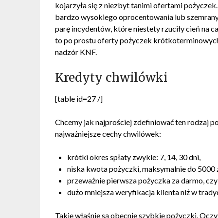
kojarzyła się z niezbyt tanimi ofertami pożycze
bardzo wysokiego oprocentowania lub szemranych 
parę incydentów, które niestety rzuciły cień na cał
to po prostu oferty pożyczek krótkoterminowych,
nadzór KNF.
Kredyty chwilówki
[table id=27 /]
Chcemy jak najprościej zdefiniować ten rodzaj 
najważniejsze cechy chwilówek:
krótki okres spłaty zwykle: 7, 14, 30 dni,
niska kwota pożyczki, maksymalnie do 5000 z
przeważnie pierwsza pożyczka za darmo, czy
dużo mniejsza weryfikacja klienta niż w trad
Takie właśnie są obecnie szybkie pożyczki. Oczy