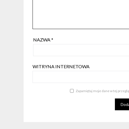
NAZWA
*
WITRYNA INTERNETOWA
Zapamiętaj moje dane w tej przegl