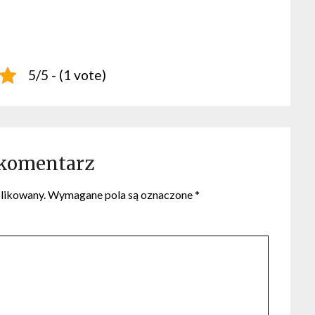
5/5 - (1 vote)
 komentarz
blikowany.
Wymagane pola są oznaczone
*