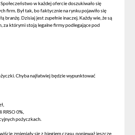
k. Społeczeństwo w każdej ofercie doszukiwało się
firm. Był tak, bo faktycznie na rynku pojawiło się
ą branżę. Dzisiaj jest zupełnie inaczej. Każdy wie, że są
 za którymi stoją legalne firmy podlegające pod
pożyczki. Chyba najłatwiej będzie wypunktować
ł,
li RRSO 0%,
ycyjnych pożyczkach.
wiście zmieniały się z biegiem czasu, ponieważ jeszcze