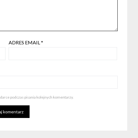
ADRES EMAIL
*
ądarce podczas pisania kolejnych komentarzy.