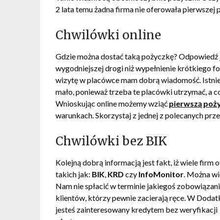
2 lata temu żadna firma nie oferowała pierwszej 
Chwilówki online
Gdzie można dostać taką pożyczkę? Odpowiedź jes
wygodniejszej drogi niż wypełnienie krótkiego fo
wizytę w placówce mam dobrą wiadomość. Istnieją
mało, ponieważ trzeba te placówki utrzymać, a co
Wnioskując online możemy wziąć
pierwszą poż
warunkach. Skorzystaj z jednej z polecanych prz
Chwilówki bez BIK
Kolejną dobrą informacją jest fakt, iż wiele firm 
takich jak:
BIK
,
KRD
czy
InfoMonitor
. Można w
Nam nie spłacić w terminie jakiegoś zobowiązan
klientów, którzy pewnie zacierają ręce. W Dodat
jesteś zainteresowany kredytem bez weryfikacji 