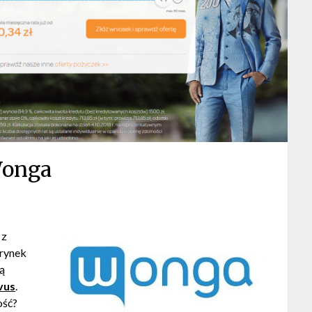
onga
 z
 rynek
mą
vus
.
ość?