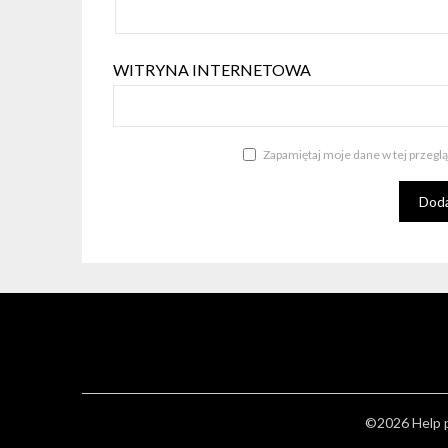
WITRYNA INTERNETOWA
Zapamiętaj moje dane w tej przegl
©2026 Help p