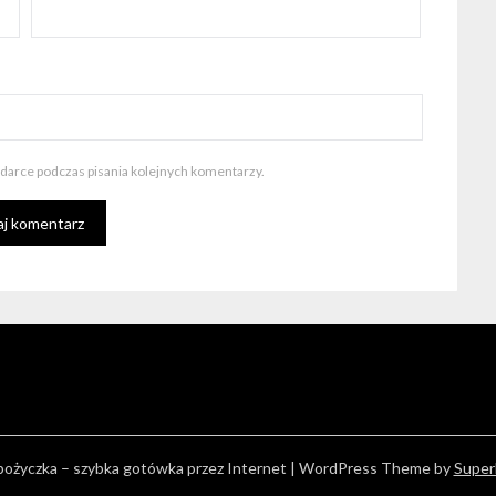
ądarce podczas pisania kolejnych komentarzy.
ożyczka – szybka gotówka przez Internet
| WordPress Theme by
Super